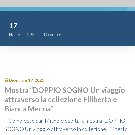
Fondazione
17
Attività
Home
2025
Dicembre
17
Contributi
Comunicazione
Complesso
Dicembre 17, 2025
San Michele
Mostra “DOPPIO SOGNO Un viaggio
attraverso la collezione Filiberto e
Contatti
Bianca Menna”
Il Complesso San Michele ospita la mostra “DOPPIO
SOGNO Un viaggio attraverso la collezione Filiberto