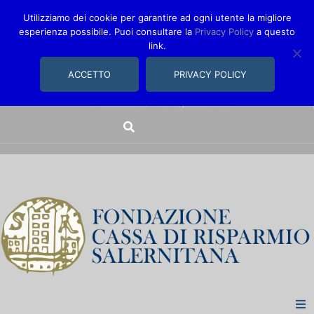
Utilizziamo dei cookie per garantire ad ogni utente la migliore
esperienza possibile. Puoi consultare la
Privacy Policy
a questo
link.
comunica@fondazionecarisal.it
089 230611
ACCETTO
PRIVACY POLICY
Via Bastioni, 14/16 | Salerno