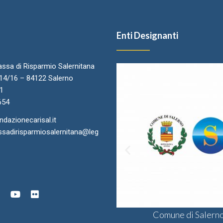
Enti Designanti
ssa di Risparmio Salernitana
.14/16 – 84122 Salerno
11
654
azionecarisal.it
sadirisparmiosalernitana@leg
ra di Commercio di Salerno
onsulta delle Fondazioni di
Comune di Salern
Sodalis CSV