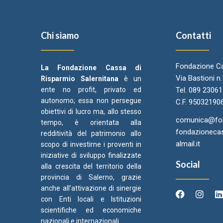
Chi siamo
Contatti
Fondazione Ca
La Fondazione Cassa di
Via Bastioni n
Risparmio Salernitana
è un
ente no profit, privato ed
Tel. 089 2306
autonomo; essa non persegue
C.F. 95032190
obiettivi di lucro ma, allo stesso
comunica@fond
tempo, è orientata alla
fondazionecas
redditività del patrimonio allo
almail.it
scopo di investirne i proventi in
iniziative di sviluppo finalizzate
Social
alla crescita del territorio della
provincia di Salerno, grazie
anche all’attivazione di sinergie
con Enti locali e Istituzioni
scientifiche ed economiche
Arcidiocesi di Salerno Campagna
Came
C
nazionali e internazionali.