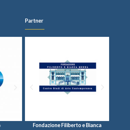
Partner
o
Fondazione Filiberto e Bianca
Provincia di Salerno
Universi
Fon