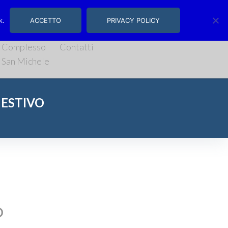
, 14/16 | Salerno
k.
ACCETTO
PRIVACY POLICY
Complesso
Contatti
San Michele
 ESTIVO
O