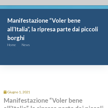
Fondazione
Manifestazione “Voler bene
Attività
all’Italia”, la ripresa parte dai piccoli
Contributi
borghi
Home
News
Comunicazione
Manifestazione “Voler bene all’Italia”, la ripresa parte dai piccoli
borghi
Complesso
San Michele
Contatti
Giugno 1, 2021
Manifestazione “Voler bene