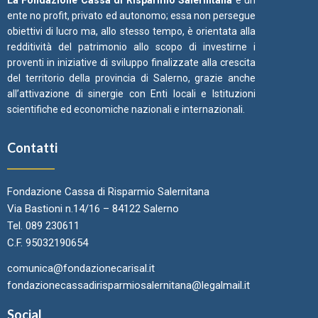
La Fondazione Cassa di Risparmio Salernitana
è un
ente no profit, privato ed autonomo; essa non persegue
obiettivi di lucro ma, allo stesso tempo, è orientata alla
redditività del patrimonio allo scopo di investirne i
proventi in iniziative di sviluppo finalizzate alla crescita
del territorio della provincia di Salerno, grazie anche
all’attivazione di sinergie con Enti locali e Istituzioni
scientifiche ed economiche nazionali e internazionali.
Contatti
Fondazione Cassa di Risparmio Salernitana
Via Bastioni n.14/16 – 84122 Salerno
Tel. 089 230611
C.F. 95032190654
comunica@fondazionecarisal.it
fondazionecassadirisparmiosalernitana@legalmail.it
Social