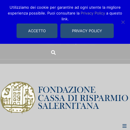
Utilizziamo dei cookie per garantire ad ogni utente la migliore
esperienza possibile. Puoi consultare la
Privacy Policy
a questo
link.
comunica@fondazionecarisal.it
089 230611
ACCETTO
PRIVACY POLICY
Via Bastioni, 14/16 | Salerno