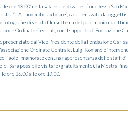
alle ore 18.00’ nella sala espositiva del Complesso San Mic
Mostra “…Ab hominibus ad mare”, caratterizzata da oggettist
e fotografie di vecchi film sul tema del patrimonio marittim
azione Ordinate Centrali, con il supporto di Fondazione Car
e, presenziato dal Vice Presidente della Fondazione Cari
l’associazione Ordinate Centrale, Luigi Romano è intervenut
o Paolo Innamorato con una rappresentanza dello staff di
e. Sarà possibile visitare (gratuitamente), la Mostra, fino
le ore 16.00 alle ore 19.00.