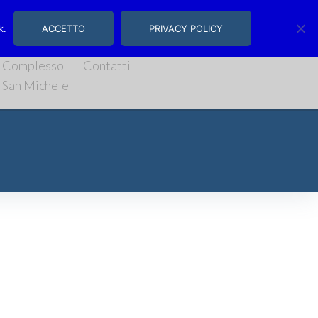
, 14/16 | Salerno
k.
ACCETTO
PRIVACY POLICY
Complesso
Contatti
San Michele