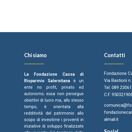
Chi siamo
Contatti
Fondazione Ca
La Fondazione Cassa di
Via Bastioni n
Risparmio Salernitana
è un
ente no profit, privato ed
Tel. 089 2306
autonomo; essa non persegue
C.F. 95032190
obiettivi di lucro ma, allo stesso
comunica@fond
tempo, è orientata alla
fondazionecas
redditività del patrimonio allo
almail.it
scopo di investirne i proventi in
iniziative di sviluppo finalizzate
Social