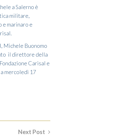
hele a Salerno è
ica militare,
o e marinaro e
isal.
sal, Michele Buonomo
o il direttore della
 Fondazione Carisal e
 a mercoledì 17
Next Post