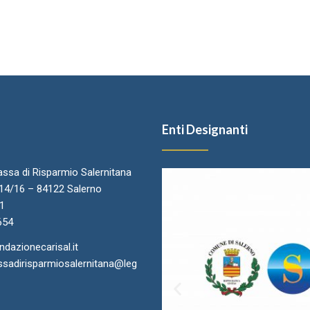
Enti Designanti
ssa di Risparmio Salernitana
.14/16 – 84122 Salerno
11
654
azionecarisal.it
sadirisparmiosalernitana@leg