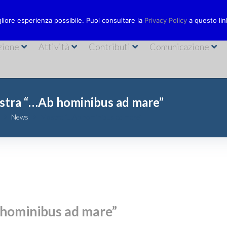
Via Bastioni
ionecarisal.it
089 230611
gliore esperienza possibile. Puoi consultare la
Privacy Policy
a questo lin
zione
Attività
Contributi
Comunicazione
tra “…Ab hominibus ad mare”
News
Mostra “…Ab hominibus ad mare”
hominibus ad mare”