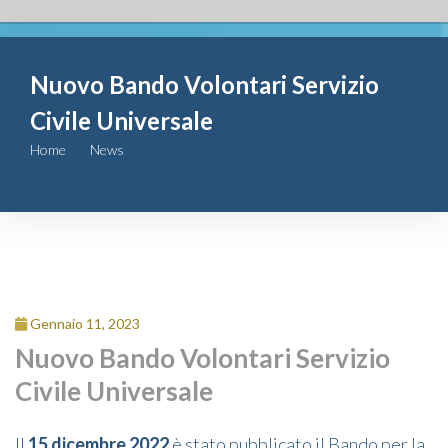
Fondazione
Nuovo Bando Volontari Servizio
Attività
Civile Universale
Contributi
Home
News
Nuovo Bando Volontari Servizio Civile Universale
Comunicazione
Complesso
San Michele
Gennaio 11, 2023
Contatti
Nuovo Bando Volontari Servizio
Civile Universale
Il
15 dicembre 2022
è stato pubblicato il Bando per la