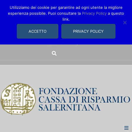
Utilizziamo dei cookie per garantire ad ogni utente la migliore
esperienza possibile. Puoi consultare la
Privacy Policy
a questo
link.
comunica@fondazionecarisal.it
089 230611
ACCETTO
PRIVACY POLICY
Via Bastioni, 14/16 | Salerno