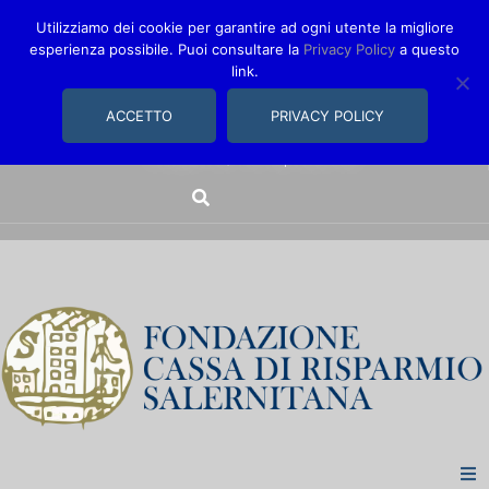
Utilizziamo dei cookie per garantire ad ogni utente la migliore
esperienza possibile. Puoi consultare la
Privacy Policy
a questo
link.
comunica@fondazionecarisal.it
089 230611
ACCETTO
PRIVACY POLICY
Via Bastioni, 14/16 | Salerno