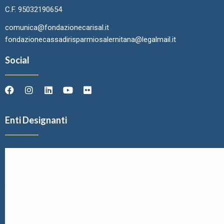
C.F. 95032190654
comunica@fondazionecarisal.it
fondazionecassadirisparmiosalernitana@legalmail.it
Social
Enti Designanti