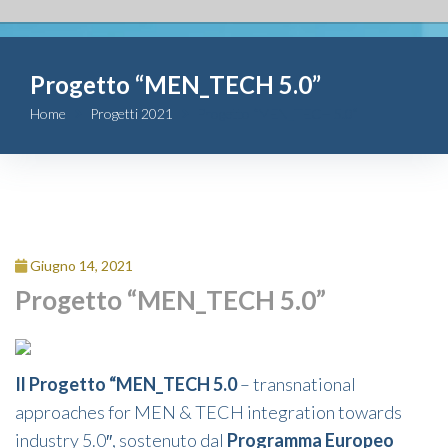
Fondazione
Progetto “MEN_TECH 5.0”
Attività
Home
Progetti 2021
Progetto “MEN_TECH 5.0”
Contributi
Comunicazione
Complesso
Giugno 14, 2021
San Michele
Progetto “MEN_TECH 5.0”
Contatti
Il Progetto “MEN_TECH 5.0
– transnational
approaches for MEN & TECH integration towards
industry 5.0″, sostenuto dal
Programma Europeo