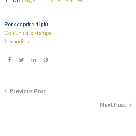
mail a
info@erasmus-mentech5.eu
.
Per scoprire di più
Comunicato stampa
Locandina
Previous Post
Next Post