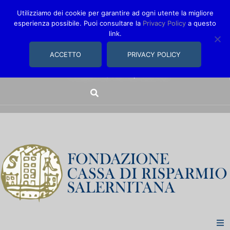
Utilizziamo dei cookie per garantire ad ogni utente la migliore
esperienza possibile. Puoi consultare la
Privacy Policy
a questo
link.
comunica@fondazionecarisal.it
089 230611
ACCETTO
PRIVACY POLICY
Via Bastioni, 14/16 | Salerno