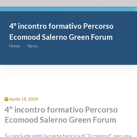
Fondazione
4° incontro formativo Percorso
Attività
Ecomood Salerno Green Forum
Contributi
Home
News
4° incontro formativo Percorso Ecomood Salerno Green Forum
Comunicazione
Complesso
San Michele
Aprile 18, 2024
Contatti
4° incontro formativo Percorso
Ecomood Salerno Green Forum
Si conclude oggi la parte teorica di “Ecomood”, per una