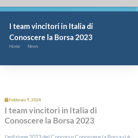
Fondazione
I team vincitori in Italia di
Attività
Conoscere la Borsa 2023
Contributi
Home
News
I team vincitori in Italia di Conoscere la Borsa 2023
Comunicazione
Complesso
San Michele
Febbraio 9, 2024
Contatti
I team vincitori in Italia di
Conoscere la Borsa 2023
L’edizione 2023 del Concorso Conoscere la Borsa si è