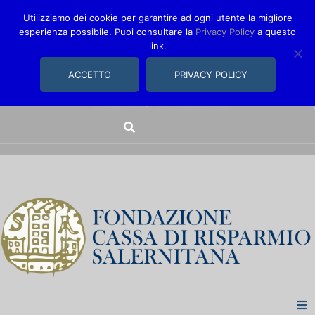
Utilizziamo dei cookie per garantire ad ogni utente la migliore
esperienza possibile. Puoi consultare la
Privacy Policy
a questo
link.
comunica@fondazionecarisal.it
089 230611
ACCETTO
PRIVACY POLICY
Via Bastioni, 14/16 | Salerno