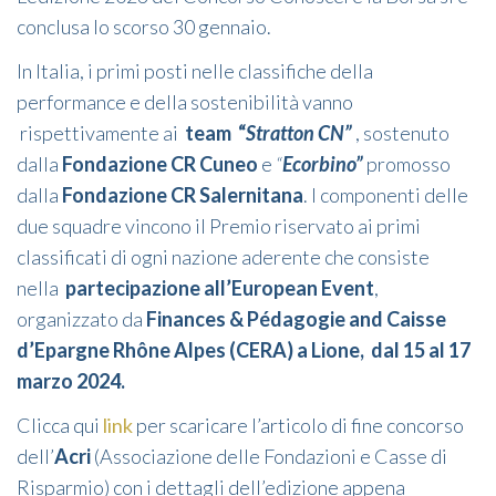
conclusa lo scorso 30 gennaio.
In Italia, i primi posti nelle classifiche della
performance e della sostenibilità vanno
rispettivamente ai
team “
Stratton CN”
, sostenuto
dalla
Fondazione CR Cuneo
e
“
Ecorbino”
promosso
dalla
Fondazione CR Salernitana
. I componenti delle
due squadre vincono il Premio riservato ai primi
classificati di ogni nazione aderente che consiste
nella
partecipazione
all’European Event
,
organizzato da
Finances & Pédagogie and Caisse
d’Epargne Rhône Alpes (CERA) a Lione, dal 15 al 17
marzo 2024.
Clicca qui
link
per scaricare l’articolo di fine concorso
dell’
Acri
(Associazione delle Fondazioni e Casse di
Risparmio) con i dettagli dell’edizione appena