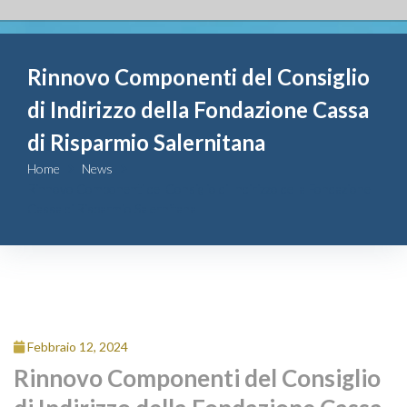
Fondazione
Rinnovo Componenti del Consiglio
Attività
di Indirizzo della Fondazione Cassa
Contributi
di Risparmio Salernitana
Home
News
Comunicazione
Rinnovo Componenti del Consiglio di Indirizzo della Fondazione
Cassa di Risparmio Salernitana
Complesso
San Michele
Contatti
Febbraio 12, 2024
Rinnovo Componenti del Consiglio