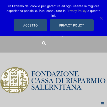
Utilizziamo dei cookie per garantire ad ogni utente la migliore
esperienza possibile. Puoi consultare la
Privacy Policy
a questo
link.
comunica@fondazionecarisal.it
089 230611
ACCETTO
PRIVACY POLICY
Via Bastioni, 14/16 | Salerno