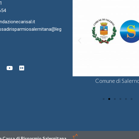
11
654
azionecarisal.it
sadirisparmiosalernitana@leg
ra di Commercio di Salerno
onsulta delle Fondazioni di
Comune di Salern
Sodalis CSV
gine Bancaria del Sud e Isole
 Cassa di Risparmio Salernitana