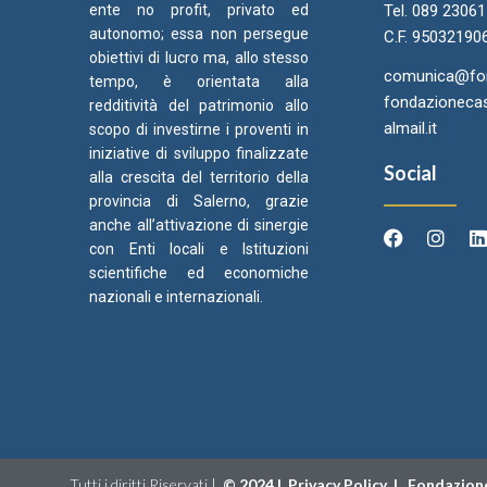
ente no profit, privato ed
Tel. 089 2306
autonomo; essa non persegue
C.F. 95032190
obiettivi di lucro ma, allo stesso
comunica@fond
tempo, è orientata alla
fondazionecas
redditività del patrimonio allo
almail.it
scopo di investirne i proventi in
iniziative di sviluppo finalizzate
Social
alla crescita del territorio della
provincia di Salerno, grazie
anche all’attivazione di sinergie
con Enti locali e Istituzioni
scientifiche ed economiche
Arcidiocesi di Salerno Campagna
Came
C
nazionali e internazionali.
Acerno
Ori
Tutti i diritti Riservati |
©
2024 |
Privacy Policy
|
Fondazione