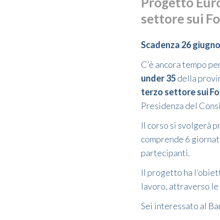
Progetto Euro
settore sui F
Scadenza 26 giugno
C’è ancora tempo per 
under 35
della provin
terzo settore sui F
Presidenza del Cons
Il corso si svolgerà p
comprende 6 giornate 
partecipanti.
Il progetto ha l’obie
lavoro, attraverso l
Sei interessato al B