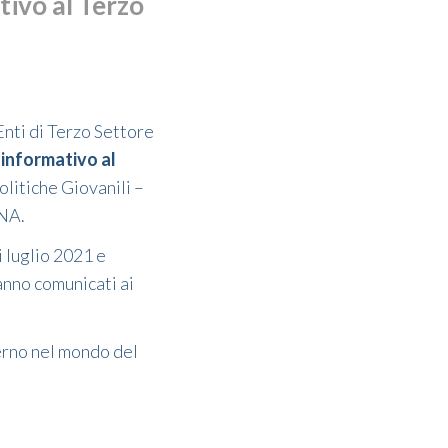
ivo al Terzo
Enti di Terzo Settore
informativo al
olitiche Giovanili –
INA.
i luglio 2021 e
anno comunicati ai
lerno nel mondo del