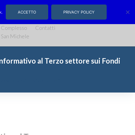
, 14/16 | Salerno
k.
ACCETTO
PRIVACY POLICY
Complesso
Contatti
San Michele
formativo al Terzo settore sui Fondi
zo settore sui Fondi Comunitari”