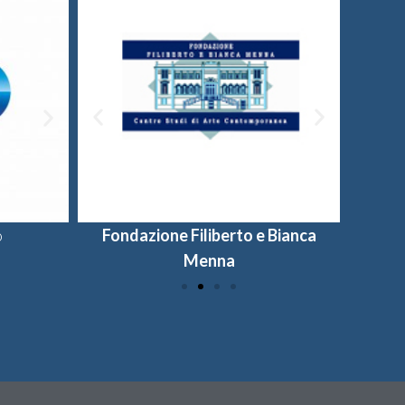
o
Fondazione Filiberto e Bianca
Provincia di Salerno
Universi
Fon
Menna