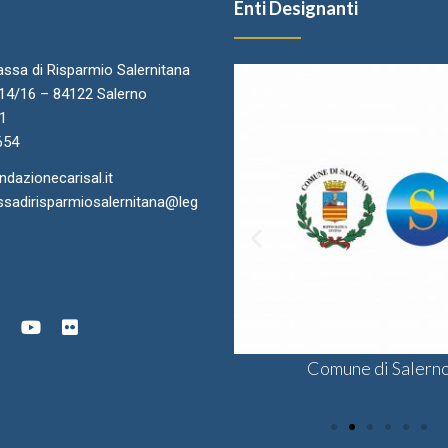
Enti Designanti
ssa di Risparmio Salernitana
.14/16 – 84122 Salerno
11
654
azionecarisal.it
sadirisparmiosalernitana@leg
ra di Commercio di Salerno
onsulta delle Fondazioni di
Comune di Salern
Sodalis CSV
gine Bancaria del Sud e Isole