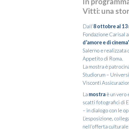
In programma 
Vitti: una sto
Dall’
8 ottobre al 1
Fondazione Carisal a
d’amore e di cinema
Salerno e realizzata
Appetito di Roma.
La mostra è patrocin
Studiorum – Universi
Visconti Assicurazion
La
mostra
è un vero 
scatti fotografici di 
– in dialogo con le op
L’esposizione, colleg
nell’offerta cultural