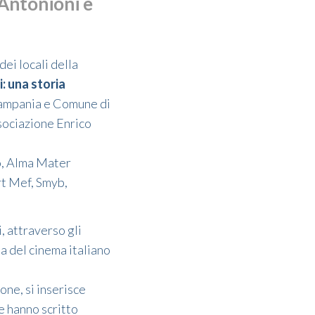
Antonioni e
dei locali della
: una storia
 Campania e Comune di
sociazione Enrico
no, Alma Mater
rt Mef, Smyb,
 attraverso gli
ena del cinema italiano
one, si inserisce
e hanno scritto