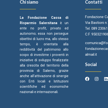
Chi siamo
Contatti
Fondazione Ca
La Fondazione Cassa di
Via Bastioni n
Risparmio Salernitana
è un
ente no profit, privato ed
Tel. 089 2306
autonomo; essa non persegue
C.F. 95032190
obiettivi di lucro ma, allo stesso
comunica@fond
tempo, è orientata alla
fondazionecas
redditività del patrimonio allo
almail.it
scopo di investirne i proventi in
iniziative di sviluppo finalizzate
Social
alla crescita del territorio della
provincia di Salerno, grazie
anche all’attivazione di sinergie
con Enti locali e Istituzioni
scientifiche ed economiche
Arcidiocesi di Salerno Campagna
Came
C
nazionali e internazionali.
Acerno
Ori