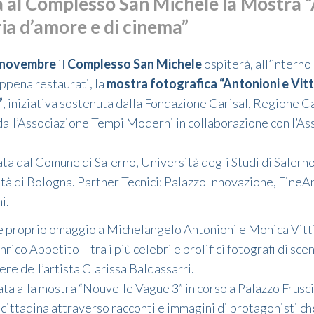
al Complesso San Michele la Mostra “
ria d’amore e di cinema”
3 novembre
il
Complesso San Michele
ospiterà, all’interno 
ppena restaurati, la
mostra fotografica “Antonioni e Vitti
”
, iniziativa sostenuta dalla Fondazione Carisal, Regione
 dall’Associazione Tempi Moderni in collaborazione con l’As
ata dal Comune di Salerno, Università degli Studi di Saler
tà di Bologna. Partner Tecnici: Palazzo Innovazione, FineA
i.
e proprio omaggio a Michelangelo Antonioni e Monica Vitti,
Enrico Appetito – tra i più celebri e prolifici fotografi di sc
ere dell’artista Clarissa Baldassarri.
ata alla mostra “Nouvelle Vague 3” in corso a Palazzo Frusci
e cittadina attraverso racconti e immagini di protagonisti ch